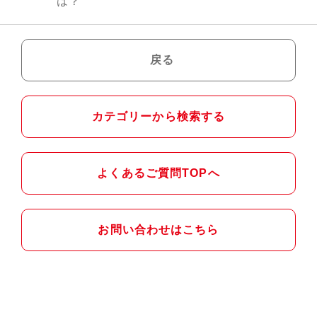
は？
戻る
カテゴリーから検索する
よくあるご質問TOPへ
お問い合わせはこちら